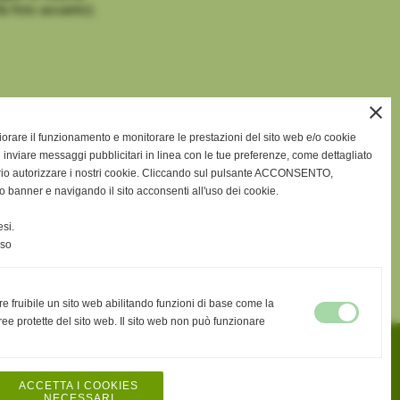
la foto accanto).
close
gliorare il funzionamento e monitorare le prestazioni del sito web e/o cookie
 inviare messaggi pubblicitari in linea con le tue preferenze, come dettagliato
rio autorizzare i nostri cookie. Cliccando sul pulsante ACCONSENTO,
o banner e navigando il sito acconsenti all'uso dei cookie.
si.
nso
CONTINUA
ELENCO COMPLETO
re fruibile un sito web abilitando funzioni di base come la
ee protette del sito web. Il sito web non può funzionare
ACCETTA I COOKIES
NECESSARI