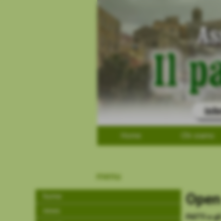
Home
Chi siamo
menu
Open 
home
news
PATTI e g