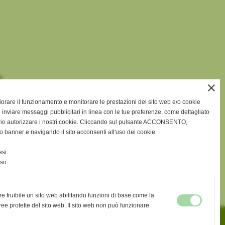
o
close
o.
gliorare il funzionamento e monitorare le prestazioni del sito web e/o cookie
 inviare messaggi pubblicitari in linea con le tue preferenze, come dettagliato
tà) e
rio autorizzare i nostri cookie. Cliccando sul pulsante ACCONSENTO,
gli
o banner e navigando il sito acconsenti all'uso dei cookie.
,
si.
iù
nso
ssono
re fruibile un sito web abilitando funzioni di base come la
ee protette del sito web. Il sito web non può funzionare