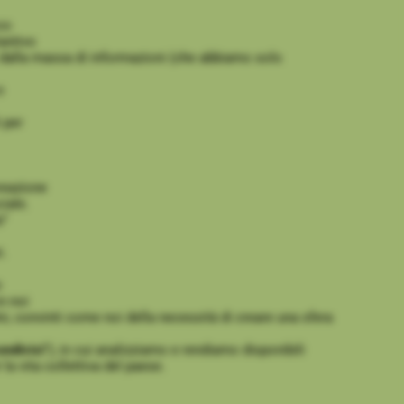
cco
tantivo
rre dalla massa di informazioni (che abbiamo solo
e
 per
reazione
iale.
a”
i.
o
n noi
ini, convinti come noi della necessità di creare una sfera
ondivisi
”), in cui analizziamo e rendiamo disponibili
la vita collettiva del paese.