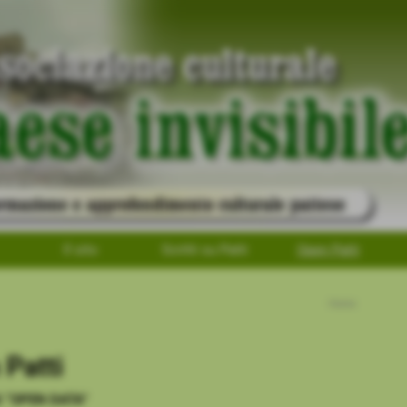
Il sito
Scritti su Patti
Open Patti
Home
Patti
li “OPEN DATA”