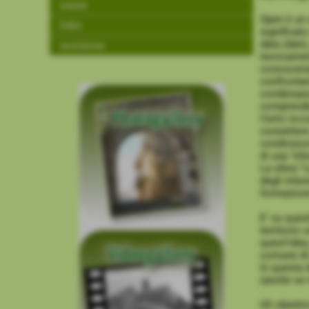
eventi
Open è un 
links
significat
data (dati)
iscrizione
teoricamen
conoscenza
confrontare
combinazion
comprender
Certo tocc
connettere 
condivisio
di una “sf
La sfera “c
degli inter
formazione
E’ su quest
territorio
quest’ide
comune di 
In questa 
(anche se 
Gli obiett