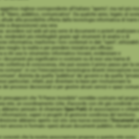
aggettivo inglese corrispondente all’italiano “aperto”, ma nel più ri
o di “libero, pubblico, comunicativo”. Da qualche anno, legato al sos
, allude alla possibilità offerta dalla tecnologia informatica di tra
te a disposizione) una vera
: accedere sul web ad una serie di documenti e poterli analizzare 
, rendendoli più intellegibili grazie agli strumenti di analisi e di
e informatica, trasforma i loro contenuti in dati “open”, utilizzabili
e meglio la realtà e per prendere iniziative più efficaci.
a a chi usa lo strumento informatico trovare, evidenziare e
i documenti più significativi e costruire su di essi una trama di
ne collettiva di conoscenza, che può essere il primo passo per la c
era comune”, in cui l’innovazione tecnologica diventi innovazione soc
omune”, distinta da quella “pubblica” dei governi e da quella “privat
essi particolari, infatti, può diventare la base per rivoluzionare la
 dei processi decisionali e per gestire alcuni servizi e spazi comun
i presupposti che “Il Paese Invisibile” vorrebbe costruire nel propri
 una rete, un coordinamento (che, d’accordo con chi già condivide co
a, abbiamo pensato di chiamare
Open Patti
) di associazioni e cittad
informazioni, saperi e progetti di gestione condivisa del territorio.
direzione abbiamo aperto sul sito una nuova sezione (“
Documenti
c
non ancora in formato open) alcuni documenti pubblici, rilevanti per 
ivi concreti che la nostra associazione propone a questa rete sono: