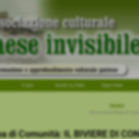
Il sito
Scritti su Patti
Open Patti
news
Home
>
news
>
Mappa di Comun
a di Comunità: IL BIVIERE DI 