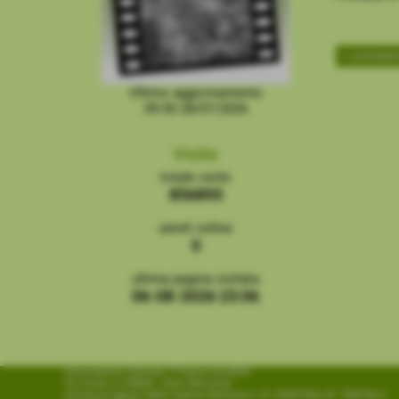
<< preceden
Ultimo aggiornamento
09:50 28/07/2026
Visite
totale visite
856893
utenti online
0
ultima pagina visitata
06-08-2026 23:06
Associazione Culturale "Il Paese Invisibile"
Via Turati, n.4 98066 - Patti (Messina)
iscritta al registro delle imprese Messina n. N. 52609 Rep./N. 7568 Racc.