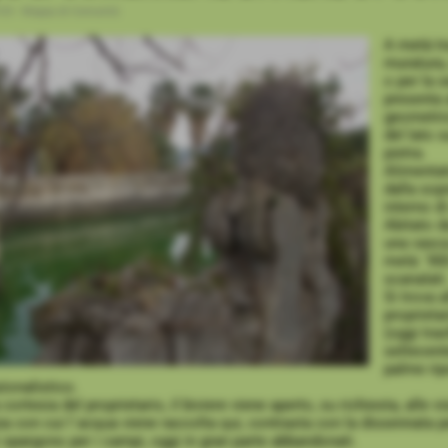
:03
-
Mappa di Comunità
A metà tra
muratura,
o per la 
presenta 
geometrici
del lato 
pietra.
Alimentat
dalla sop
interno di
Abitato d
una vasca
metà ´900
scanalati
Si trova a
proprieta
(oggi tras
settecente
palme rip
zionalistico.
 cortesia del proprietario, il biviere viene aperto, su richiesta, alle vis
a con cui l´acqua viene raccolta qui, contrasta con la dissennata per
 spargono per i campi, oggi in gran parte abbandonati.