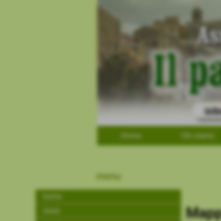
Home
Chi siamo
menu
home
Mapp
news