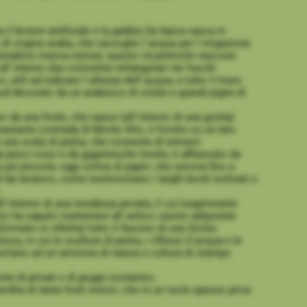
 il biviere artificiale e la
gebbia
(la tipica vasca in
 di origine araba, che raccoglie l´acqua per l´irrigazione
semplice riserva estiva), questo incantevole vascone
all´interno due colonnine rettangolari nei fuochi
, utili ad indicare l´altezza dell´acqua, e tutto il muro
sud decorato da un arabesco di volute e grandi pigne di
o da una fonte, che nasce (all´interno di una grotta)
rastante contrada di Monte Alto, è fornito su un lato
 una scala di pietra, che consente di entrarvi.
a pesci rossi e da gigantesche tinche, è affiancato da
 più piccola, oggi colma di papiri, che serviva fino a
 da lavatoio, come testimoniano i larghi bordi inclinati e
.
ll´interno di una residenza privata, il cui lungimirante
rio ha saputo mantenere all´antico casino adiacente
formato in villetta) tutto il fascino di una Sicilia
sca, in cui le sculture di pietra, i riflessi d´acqua e le
ortano ad un´armonia di natura e cultura di stampo
ite di privati e di gruppi scolastici.
dita di tante fonti minori, che in un´isola spesso priva