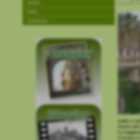
eventi
03-03-2016 19
links
iscrizione
arabo e ra
Grazie alla
La saggezz
d´acqua si