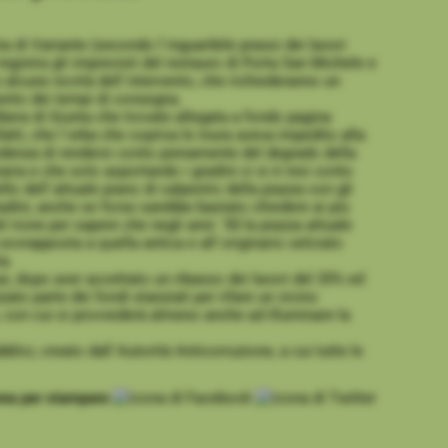
ia di Variante (secondo l´inguaribile prassi dei lavori
registra gli imprevisti del restauro di Porta San Michele e
 alcune novità dell´intervento, che richiederanno un
nto dei tempi di consegna.
ibera di Giunta che trovate allegata a fondo pagina
nfatti, che l´erba che copriva le mura aveva impedito alla
denza di rendersi conto pienamente del degrado della
aria e che solo asportando i gradini ci si è resi conto
ello dell´attuale piano di calpestio della piazza con gli
radini, anche se forse sarebbe bastato chiedere ai più
l rione per sapere che negli anni ´50 la piazza attuale
 sovrapposta a quella antica e all´originario selciato
ta.
 dopo aver accettato un ribasso dei lavori del 35% ed
zzato parte dei fondi stanziati per rifare un vicino
, con cui si provvederà almeno anche ad illuminare la
blici, creato dall´Autorità Anticorruzione, a cui tutte le