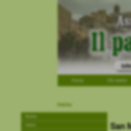
Home
Chi siamo
menu
home
San M
news