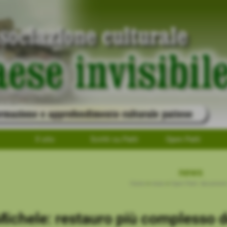
Il sito
Scritti su Patti
Open Patti
news
Home
>
news
>
Open Patti: documenti
ichele: restauro più complesso d