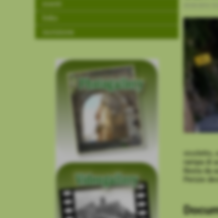
eventi
25-03-2016 16
links
iscrizione
vicoletto,
rampa di a
Resta da as
Perizie de
Docume