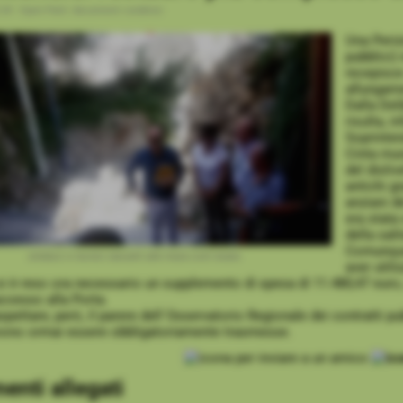
:34
-
Open Patti: documenti condivisi
Una Periz
pubblici) 
recepisce
allungame
Dalla Del
risulta, i
Soprinten
Cinta mur
del disliv
antichi g
anziani de
era stata
della sali
Comunque,
sindaco e tecnici davanti alle mura com´erano
aver utili
 si è reso ora necessario un supplemento di spesa di 11.480,47 euro
ccesso alla Porta.
pettare, però, il parere dell´Osservatorio Regionale dei contratti pub
vono ormai essere obbligatoriamente trasmesse.
nti allegati