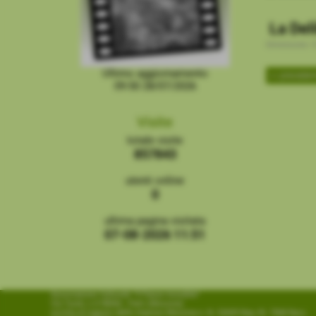
La Del
Dimensione: 5
Ultimo aggiornamento
<< preceden
09:50 28/07/2026
Visite
totale visite
857843
utenti online
0
ultima pagina visitata
07-08-2026 11:51
Associazione Culturale "Il Paese Invisibile"
Via Turati, n.4 98066 - Patti (Messina)
iscritta al registro delle imprese Messina n. N. 52609 Rep./N. 7568 Racc.