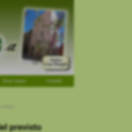
Dove siamo
Contatti
 condivisi
el previsto