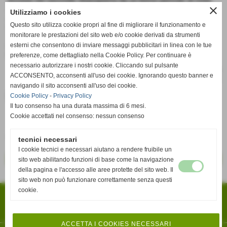
Accese nel secondo dopoguerra da un breve periodo di lotte
close
contadine, sono state svuotate dall´emigrazione ed oggi,
Utilizziamo i cookies
mentre l´allevamento riduce costantemente il proprio peso, il
Questo sito utilizza cookie propri al fine di migliorare il funzionamento e
loro futuro è affidato all´agriturismo, alle aziende olearie e
monitorare le prestazioni del sito web e/o cookie derivati da strumenti
vinicole e all´apertura di itinerari naturalistici ed archeologici,
esterni che consentono di inviare messaggi pubblicitari in linea con le tue
lungo la régia trazzéra che dal mare sotto Tindari porta a
Polverello e a Randazzo, ai piedi dell´Etna.
preferenze, come dettagliato nella Cookie Policy. Per continuare è
necessario autorizzare i nostri cookie. Cliccando sul pulsante
ACCONSENTO, acconsenti all'uso dei cookie. Ignorando questo banner e
navigando il sito acconsenti all'uso dei cookie.
Documenti allegati
Cookie Policy
-
Privacy Policy
Il tuo consenso ha una durata massima di 6 mesi.
Cookie accettati nel consenso: nessun consenso
I FEUDI PATTESI AD EST DEL TIMETO
Dimensione: 0,97 MB
tecnici necessari
I cookie tecnici e necessari aiutano a rendere fruibile un
<< precedente
successivo >>
sito web abilitando funzioni di base come la navigazione
della pagina e l'accesso alle aree protette del sito web. Il
sito web non può funzionare correttamente senza questi
Associazione Culturale "Il Paese Invisibile"
cookie.
Via Turati, n.4 98066 - Patti (Messina)
iscritta al registro delle imprese Messina n. N. 52609 Rep./N. 7568 Racc.
C.F 94014050838
Tel. 3406629627
faustinigloria53@gmail.com
ACCETTA I COOKIES NECESSARI