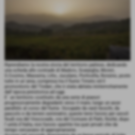
Riprendiamo la nostra storia del territorio pattese, dedicando
una scheda alle contrade di Madoro, Scarpiglia, Moreri,
S.Cosimo, Masseria, Litto, Juculano, Porticella, Ronzino, poste
tutte in un´area, compresa tra il fiume Timeto ed il
promontorio del Tindari, che è stata abitata ininterrottamente
dall´epoca preistorica ad oggi.
E´ un territorio costituito da una serie di pianori
progressivamente degradanti verso il mare, lungo un asse
parallelo al corso del fiume. Occupate da vasti boschi, da
pascolo e da terreni seminativi, queste terre furono per secoli
feudi ora del Vescovado, ora del Comune di Patti, finché, dopo
l´unità d´Italia, non furono spartite tra quei privati che da
tempo cercavano di appropriarsene.