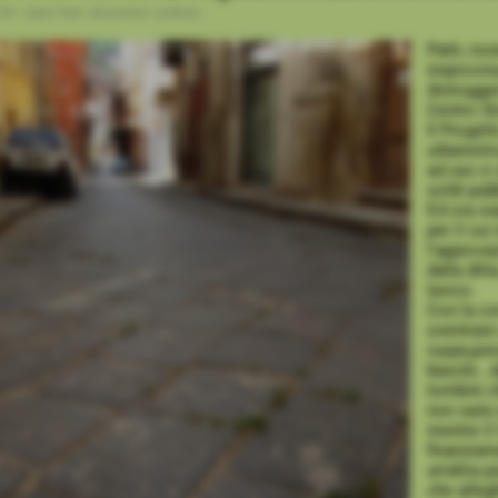
:30
-
Open Patti: documenti condivisi
Patti, rio
improvvis
distrugge
Centro St
Il Progett
urbanistic
ad uso e c
soldi pubb
Ed ora si
per il cu
l'approva
dalla dit
lavico.
Con la co
sventrare
ruspe,pre
basole...
tombini c
non sarà 
mentre il
finanziam
un'altra 
che alleg