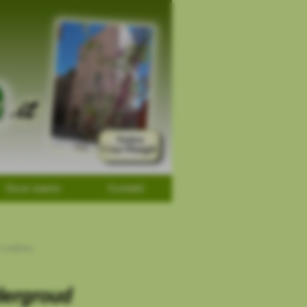
Dove siamo
Contatti
 condivisi
dergroud