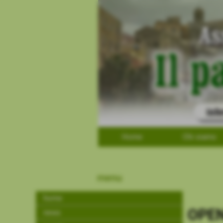
Home
Chi siamo
menu
home
OPEN 
news