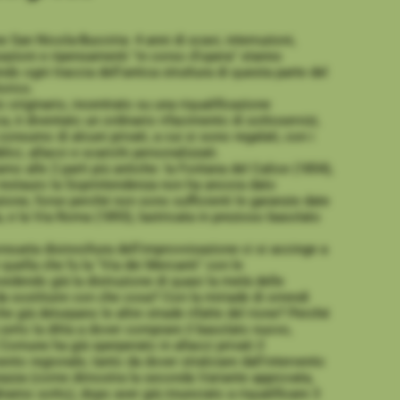
ne San Nicola-Bucciria: 4 anni di scavi, interruzioni,
azioni e ripensamenti "in corso d'opera" stanno
ndo ogni traccia dell'antica struttura di questa parte del
orico.
o originario, incentrato su una riqualificazione
a, è diventato un ordinario rifacimento di sottoservizi,
onsumo di alcuni privati, a cui si sono regalati, con i
lici, allacci e scarichi personalizzati.
amo alle 2 parti più antiche: la Fontana del Calice (1854),
i restauro la Soprintendenza non ha ancora dato
zione, forse perché non sono sufficienti le garanzie date
ta, e la Via Roma (1893), lastricata in prezioso basolato
nsueta disinvoltura dell'improvvisazione ci si accinge a
 quella che fu la "Via dei Mercanti" con le
vedendo già la distruzione di quasi la metà delle
da sostituire con che cosa? Con la miriade di orrendi
he già deturpano le altre strade rifatte del rione? Perché
certo la ditta a dover comprare il basolato nuovo,
 Comune ha già sperperato in allacci privati il
ento regionale, tanto da dover stralciare dall'intervento
piazza (come dimostra la seconda Variante approvata,
hiamo sotto), dopo aver già rinunciato a riqualificare 3