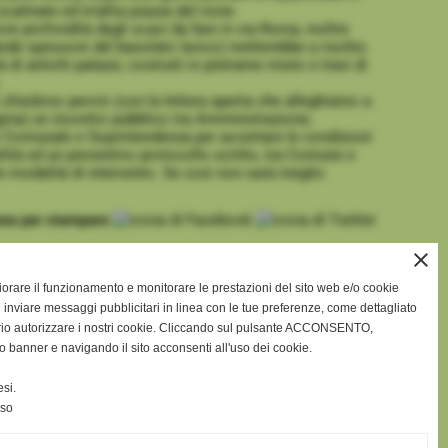
scalinate ed in'altra piazza del rione.
re profondità degli scavi da fare in via Roma, inoltre
rande spessore del basolato lavico) metterebbe a rischio
tà di antichi palazzi, costruiti in pietrame misto e travi di
.
ni chiedono perciò (con la lettera aperta che alleghiamo a
ina) un incontro pubblico tra Amministrazione,
 Comunale e Soprintendenza per accertare le condizioni
ilità ed un preventivo protocollo scritto, tra Comune e
lle modalità di intervento. Se così non sarà meglio
close
gliorare il funzionamento e monitorare le prestazioni del sito web e/o cookie
 inviare messaggi pubblicitari in linea con le tue preferenze, come dettagliato
rio autorizzare i nostri cookie. Cliccando sul pulsante ACCONSENTO,
o banner e navigando il sito acconsenti all'uso dei cookie.
ioni
si.
nso
successivo >>