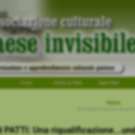
Il sito
Scritti su Patti
Open Patti
news
Home
>
news
>
Open Patti: documenti
PATTI: Una riqualificazione...
un