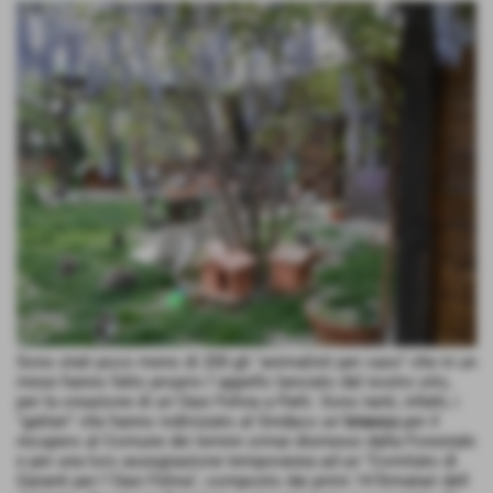
Sono stati poco meno di 200 gli "animalisti per caso" che in un
mese hanno fatto proprio l´appello lanciato dal nostro sito,
per la creazione di un´Oasi Felina a Patti. Sono tanti, infatti, i
"gattari" che hanno indirizzato al Sindaco un´
Istanza
per il
recupero al Comune dei terreni ormai dismessi dalla Forestale
e per una loro assegnazione temporanea ad un "Comitato di
Garanti per l´Oasi Felina", composto dai primi 14 firmatari dell