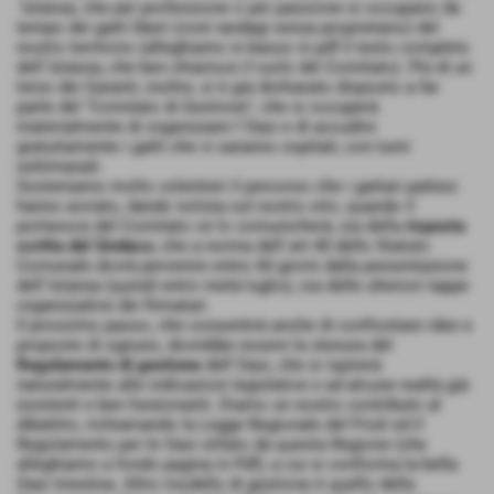
´Istanza, che per professione o per passione si occupano da
tempo dei gatti liberi (cioè randagi senza proprietario) del
nostro territorio (alleghiamo in basso in pdf il testo completo
dell´Istanza, che ben chiarisce il ruolo del Comitato). Più di un
terzo dei Garanti, inoltre, si è già dichiarato disposto a far
parte del "Comitato di Gestione", che si occuperà
materialmente di organizzare l´Oasi e di accudire
gratuitamente i gatti che vi saranno ospitati, con turni
settimanali.
Sosteniamo molto volentieri il percorso che i gattari pattesi
hanno avviato, dando notizia sul nostro sito, quando il
portavoce del Comitato ce lo comunicherà, sia della
risposta
scritta del Sindaco
, che a norma dell´art.40 dello Statuto
Comunale dovrà pervenire entro 60 giorni dalla presentazione
dell´Istanza (quindi entro metà luglio), sia delle ulteriori tappe
organizzative dei firmatari.
Il prossimo passo, che consentirà anche di confrontare idee e
proposte di ognuno, dovrebbe essere la stesura del
Regolamento di gestione
dell´Oasi, che si ispirerà
naturalmente alle indicazioni legislative e ad alcune realtà già
esistenti e ben funzionanti. Diamo un nostro contributo al
dibattito, richiamando la Legge Regionale del Friuli ed il
Regolamento per le Oasi stilato da questa Regione (che
alleghiamo a fondo pagina in Pdf), a cui si conforma la bella
Oasi triestina. Altro modello di gestione è quello della