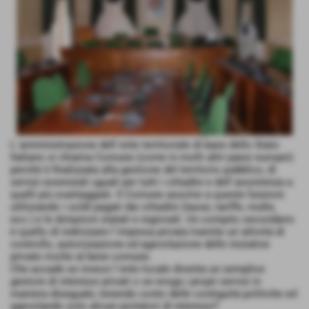
L´amministrazione dell´ente territoriale di base dello Stato
Italiano si chiama Comune (come in molti altri paesi europei)
perché è finalizzata alla gestione del territorio pubblico, di
servizi essenziali uguali per tutti i cittadini e dell´assistenza a
quelli più svantaggiati. Il Comune assolve a queste funzioni
utilizzando i soldi pagati dai cittadini (tasse, tariffe, multe,
ecc.) e le dotazioni statali e regionali. Un compito secondario
è quello di indirizzare l´impresa privata tramite un´attività di
controllo, autorizzazione ed agevolazione delle iniziative
private rivolte al bene comune.
Che accade se invece l´ente locale diventa un semplice
gestore di interessi privati o se eroga i propri servizi in
maniera diseguale, tenendo conto delle contiguità politiche ed
agevolando solo alcuni portatori di interessi?