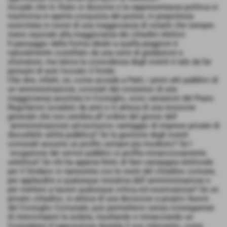
Accade che lo Stato si dissolve e la rappresentanza politica si
trasforma in aperta conquista del potere, in prepotenza
esercitata in nome di una maggioranza di votanti che sempre
meno equivale alla maggioranza dei cittadini elettori.
Il passaggio dalla forma ideale a quella peggiore è
naturalmente costellato da una serie di gradazioni e
sfumature, ma talora la coincidenza degli eventi è tale da far
pensare di aver toccato il fondo.
Che dire, infatti, se, come accade a Patti, i primi atti pubblici di
un´amministrazione, coronati dal consenso di una
maggioranza assoluta in Consiglio, sono variazioni del Piano
Regolatore (scaduto da anni e in attesa di una revisione
generale che non sembra all´ordine del giorno dell
´amministrazione) ad esclusivo vantaggio di imprese private di
discutibile utilità pubblica? Se la gestione degli eventi
comunali assume un profilo sempre più modesto? Se l
´erogazione dei servizi pubblici si profila minacciosamente
selettiva? Se chi ha appena finito di fare campagna elettorale
per il Sindaco si ripresenta con la veste del cittadino comune,
per applaudire a qualunque iniziativa dell´amministrazione e
per mettere a tacere qualunque critica ed osservazione? Se un
privato cittadino, in attesa di una decisione a proprio favore
del Consiglio Comunale, può permettersi senza conseguenze
di interrompere la seduta, insultando e minacciando un
Consigliere d´opposizione durante il suo intervento, come