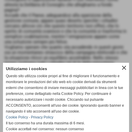
attesta la Delibera di Consiglio che alleghiamo a fondo
pagina?
Accade che il Paese, adeguandosi alla sparizione della
gestione comune, appare quasi deserto (perché i cittadini
cercano altrove ciò che questo territorio non offre), che lo
spirito di comunità svanisce e che la comunità si trasforma in
semplice coabitazione, mentre l´emigrazione appare come
una soluzione sempre più felice.
Vogliamo sperare che quanto sta accadendo in questi giorni
sia un momentaneo strascico della campagna elettorale e che
la situazione ritrovi un equilibrio accettabile. Nello stesso
tempo invitiamo tutti i cittadini (al di là della minoritaria
close
maggioranza dei votanti), a ritrovare la voglia di dire ciò che
Utilizziamo i cookies
pensano e vogliono ed a ritrovare il coraggio e il desiderio di
Questo sito utilizza cookie propri al fine di migliorare il funzionamento e
contare ancora nelle scelte di gestione del proprio territorio.
monitorare le prestazioni del sito web e/o cookie derivati da strumenti
esterni che consentono di inviare messaggi pubblicitari in linea con le tue
preferenze, come dettagliato nella Cookie Policy. Per continuare è
necessario autorizzare i nostri cookie. Cliccando sul pulsante
Documenti allegati
ACCONSENTO, acconsenti all'uso dei cookie. Ignorando questo banner e
navigando il sito acconsenti all'uso dei cookie.
Cookie Policy
-
Privacy Policy
Delibera di Consiglio di un piano di
Il tuo consenso ha una durata massima di 6 mesi.
lottizzazione in variante del Piano
Cookie accettati nel consenso: nessun consenso