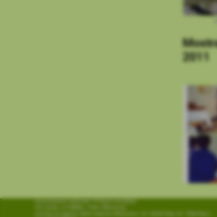
R
Mostra
2011
Associazione Culturale "Il Paese Invisibile"
Via Turati, n.4 98066 - Patti (Messina)
iscritta al registro delle imprese Messina n. N. 52609 Rep./N. 7568 Racc.