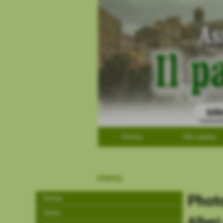
Home
Chi siamo
menu
Phot
home
news
Alberi