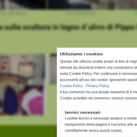
ione San Michele
Rione San Michele
R
 sulla scultura in legno d´ulivo di Pipp
Utilizziamo i cookies
Questo sito utilizza cookie propri al fine di mi
derivati da strumenti esterni che consentono di
nella Cookie Policy. Per continuare è necessa
acconsenti all'uso dei cookie. Ignorando quest
Cookie Policy
-
Privacy Policy
Il tuo consenso ha una durata massima di 6 me
Cookie accettati nel consenso: nessun conse
tecnici necessari
I cookie tecnici e necessari aiutano a rende
navigazione della pagina e l'accesso alle ar
correttamente senza questi cookie.