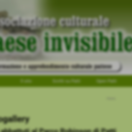
Il sito
Scritti su Patti
Open Patti
Home
ogallery
 abbattuti al Parco Robinson di Patti