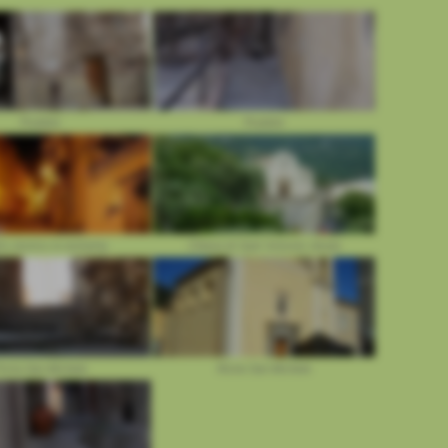
Poddini
Poddini
o storico in notturna
Chiesa di Sant´Antonio Abate
orta San Michele
Rione San Michele