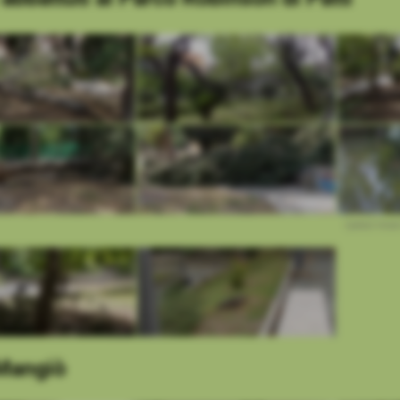
I pesci ross
Mangiò