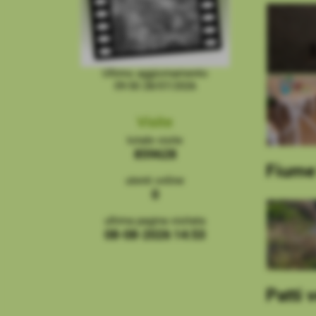
Ultimo aggiornamento
09:50 28/07/2026
Visite
totale visite
859628
Fiume
utenti online
0
ultima pagina visitata
08-08-2026 14:53
Patti 