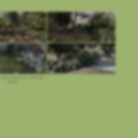
i della fontana tra i rami dell
´albero