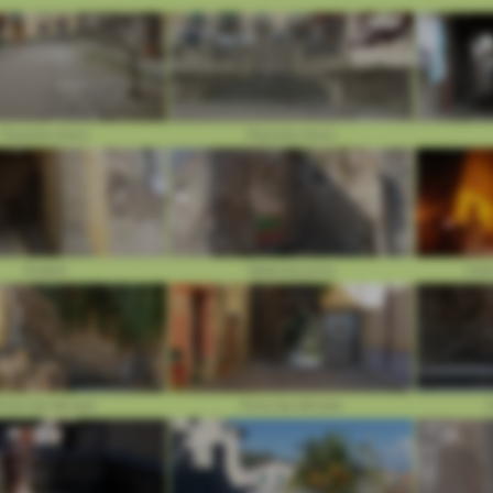
Piazzetta Greco
Piazzetta Greco
Poddini
Madonna porta
Centr
orta San Michele
Porta San Michele
P