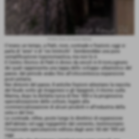
Pollini (foto di Assia Nania)
C'erano un tempo, a Patti, rioni, contrade e frazioni; oggi si
parla di "aree" e di "vie limitrofe". Sembrerebbe una pura
semplificazione toponomastica, ma non lo è.
Il Centro Storico di Patti è diviso da secoli in 8 rioni,ognuno
dei quali rappresenta una tappa dello sviluppo urbanistico del
paese, dal periodo arabo fino all'ottocentesca espansione
post-unitaria.
Nei dintorni del paese, 8 antiche frazioni attestano la nascita
del feudo sotto gli Aragonesi e gli Spagnoli, il ritorno sulla
Marina, dopo la disfatta turca di fine '500 e la progressiva
specializzazione delle colture, legate alla
commercializzazione di alcuni prodotti e all'industria della
seta e del lino.
Le contrade, infine, poste lungo le direttrici di espansione
dell'abitato ed oggi ingigantite dal cemento, testimoniano
l'irrazionale speculazione edilizia dagli anni '60 del '900 ad
oggi.