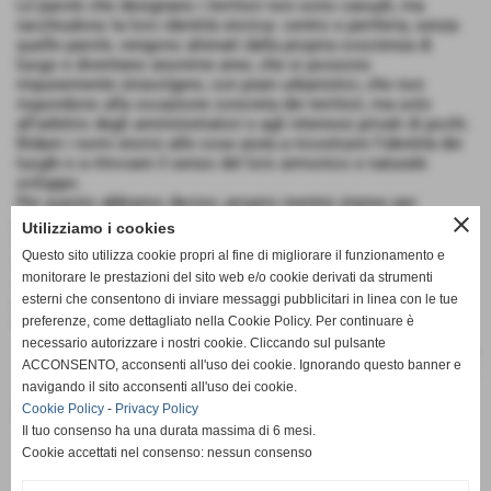
Le parole che designano i territori non sono casuali, ma
racchiudono la loro identità storica: centro e periferia, senza
quelle parole, vengono alienati dalla propria coscienza di
luogo e diventano anonime aree, che si possono
impunemente stravolgere, con piani urbanistici, che non
rispondono alla vocazione concreta dei territori, ma solo
all'arbitrio degli amministratori e agli interessi privati di pochi.
Ridare i nomi storici alle cose aiuta a ricostruire l'identità dei
luoghi e a ritrovare il senso del loro armonico e naturale
sviluppo.
Per questo abbiamo deciso, proprio mentre stanno per
close
prendere il via le Consulte territoriali pattesi, di presentare,
Utilizziamo i cookies
nella sezione "Cenni Storici" di questo sito, una serie di brevi
Questo sito utilizza cookie propri al fine di migliorare il funzionamento e
schede con la storia di rioni, contrade e frazioni, che oggi si
monitorare le prestazioni del sito web e/o cookie derivati da strumenti
vorrebbe far scivolare nell'invisibilità. Cominciamo dal rione
più antico, Pollini, di cui ricostruiamo la storia nell'allegato in
esterni che consentono di inviare messaggi pubblicitari in linea con le tue
pdf in fondo alla pagina.
preferenze, come dettagliato nella Cookie Policy. Per continuare è
necessario autorizzare i nostri cookie. Cliccando sul pulsante
ACCONSENTO, acconsenti all'uso dei cookie. Ignorando questo banner e
navigando il sito acconsenti all'uso dei cookie.
Documenti allegati
Cookie Policy
-
Privacy Policy
Il tuo consenso ha una durata massima di 6 mesi.
Cookie accettati nel consenso: nessun consenso
Il rione Pollini